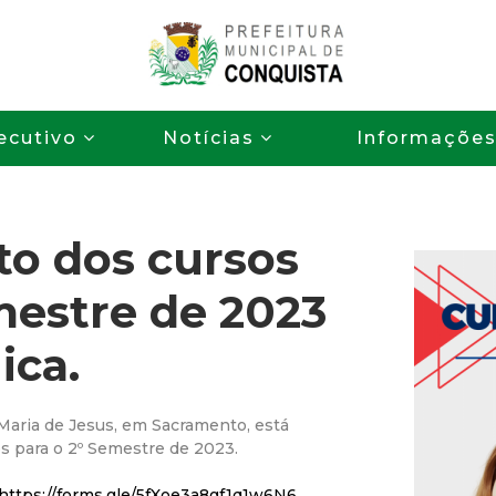
Pular
para
o
P
conteúdo
ecutivo
Notícias
Informaçõe
principal
r
e
o dos cursos
f
mestre de 2023
e
ica.
i
t
 Maria de Jesus, em Sacramento, está
s para o 2º Semestre de 2023.
u
https://forms.gle/5fXoe3a8gf1q1w6N6