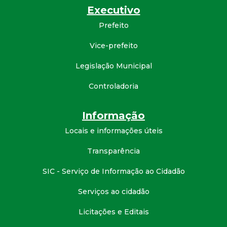
Executivo
d
Prefeito
e
Vice-prefeito
C
Legislação Municipal
o
Controladoria
n
Informação
Locais e informações úteis
q
Transparência
u
SIC - Serviço de Informação ao Cidadão
i
Serviços ao cidadão
s
Licitações e Editais