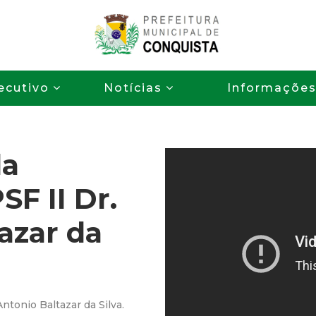
Pular
para
o
P
conteúdo
ecutivo
Notícias
Informaçõe
principal
r
e
da
f
SF II Dr.
e
azar da
i
t
u
Antonio Baltazar da Silva.