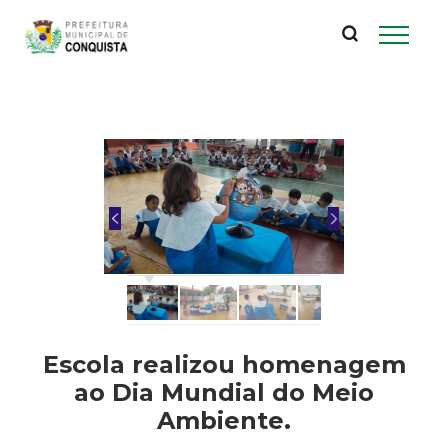
P
Pular
para
r
o
conteúdo
e
principal
f
e
i
t
u
Escola realizou homenagem
ao Dia Mundial do Meio
r
Ambiente.