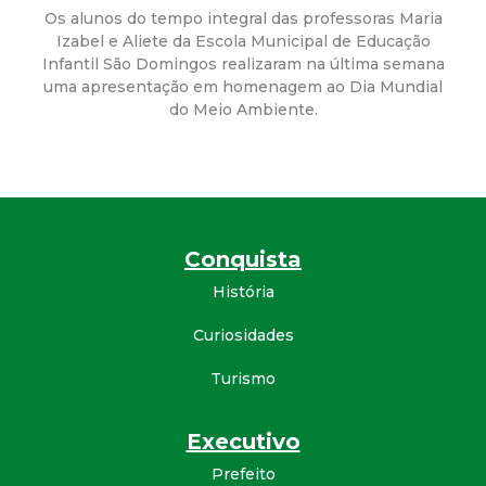
a
Os alunos do tempo integral das professoras Maria
Izabel e Aliete da Escola Municipal de Educação
M
Infantil São Domingos realizaram na última semana
uma apresentação em homenagem ao Dia Mundial
u
do Meio Ambiente.
n
i
c
Conquista
História
i
Curiosidades
p
Turismo
a
Executivo
l
Prefeito