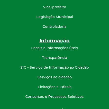
d
Vice-prefeito
Legislação Municipal
e
Controladoria
C
Informação
o
Locais e informações úteis
n
Transparência
q
SIC - Serviço de Informação ao Cidadão
u
Serviços ao cidadão
Licitações e Editais
i
Concursos e Processos Seletivos
s