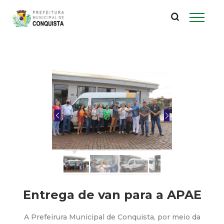
P
Pular
para
r
o
conteúdo
e
principal
f
e
i
t
u
Entrega de van para a APAE
r
A Prefeirura Municipal de Conquista, por meio da