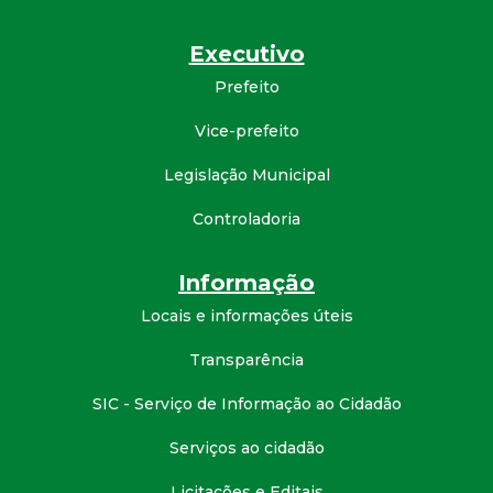
d
Executivo
e
Prefeito
Vice-prefeito
C
Legislação Municipal
o
Controladoria
n
Informação
q
Locais e informações úteis
u
Transparência
i
SIC - Serviço de Informação ao Cidadão
Serviços ao cidadão
s
Licitações e Editais