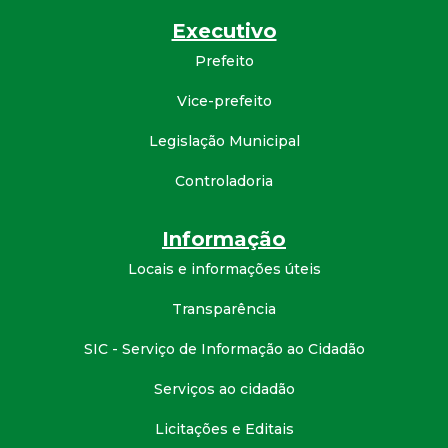
d
Executivo
Prefeito
e
Vice-prefeito
C
Legislação Municipal
o
Controladoria
n
Informação
q
Locais e informações úteis
Transparência
u
SIC - Serviço de Informação ao Cidadão
i
Serviços ao cidadão
s
Licitações e Editais