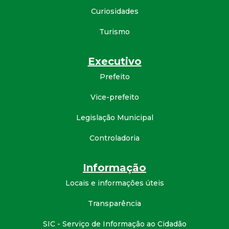
Curiosidades
d
Turismo
e
Executivo
C
Prefeito
o
Vice-prefeito
n
Legislação Municipal
q
Controladoria
u
Informação
Locais e informações úteis
i
Transparência
s
SIC - Serviço de Informação ao Cidadão