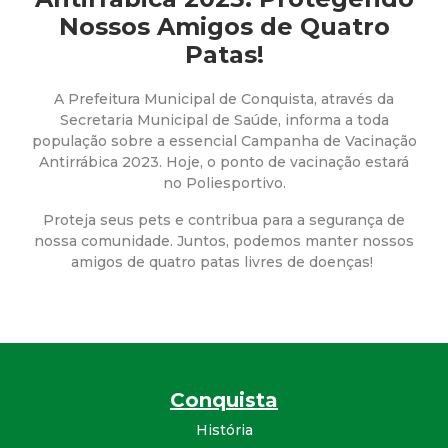
a
Nossos Amigos de Quatro
M
Patas!
u
A Prefeitura Municipal de Conquista, através da
Secretaria Municipal de Saúde, informa a toda
n
população sobre a essencial Campanha de Vacinação
Antirrábica 2023. Hoje, o ponto de vacinação estará
no Poliesportivo.
i
Proteja seus pets e contribua para a segurança de
c
nossa comunidade. Juntos, podemos manter nossos
amigos de quatro patas livres de doenças!
i
p
a
Conquista
l
História