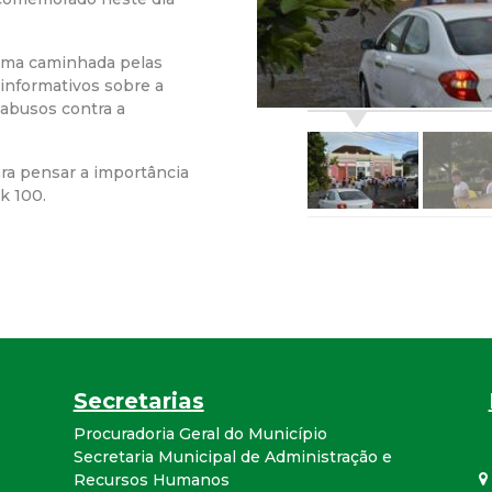
r
 uma caminhada pelas
a
 informativos sobre a
abusos contra a
M
a pensar a importância
u
k 100.
n
i
c
i
Secretarias
Procuradoria Geral do Município
p
Secretaria Municipal de Administração e
Recursos Humanos