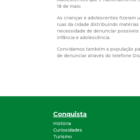
18 de maio.
As crianças e adolescentes fizeram
ruas da cidade distribuindo matérias
necessidade de denunciar possíveis 
infância e adolescência.
Convidamos também a população par
de denunciar através do telefone Dis
Conquista
História
Curiosidades
Turismo