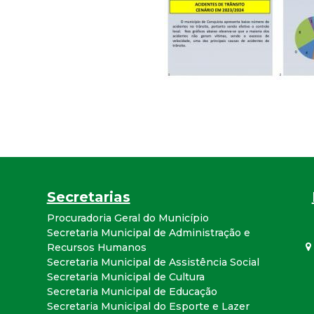
r
a
M
u
n
i
Secretarias
Procuradoria Geral do Município
c
Secretaria Municipal de Administração e
Recursos Humanos
i
Secretaria Municipal de Assistência Social
Secretaria Municipal de Cultura
p
Secretaria Municipal de Educação
Secretaria Municipal do Esporte e Lazer