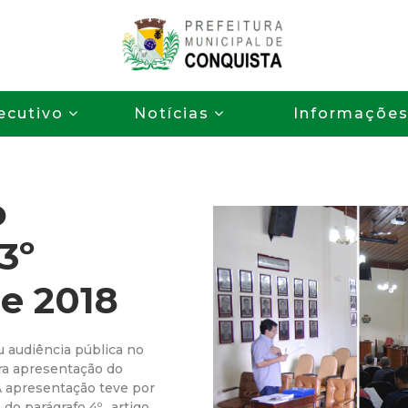
Pular
para
o
P
conteúdo
ecutivo
Notícias
Informaçõe
principal
r
e
o
f
3º
e
e 2018
i
t
u audiência pública no
ra apresentação do
u
 A apresentação teve por
o parágrafo 4º., artigo