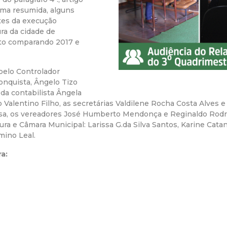
rma resumida, alguns
r
tes da execução
ura da cidade de
a
nto comparando 2017 e
M
 pelo Controlador
onquista, Ângelo Tizo
u
da contabilista Ângela
 Valentino Filho, as secretárias Valdilene Rocha Costa Alves e
n
sa, os vereadores José Humberto Mendonça e Reginaldo Rodr
ura e Câmara Municipal: Larissa G.da Silva Santos, Karine Cata
i
mino Leal.
a:
c
i
p