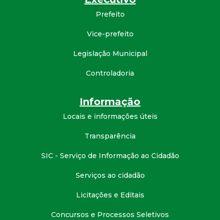
d
Prefeito
Vice-prefeito
e
Legislação Municipal
C
Controladoria
o
Informação
n
Locais e informações úteis
q
Transparência
u
SIC - Serviço de Informação ao Cidadão
Serviços ao cidadão
i
Licitações e Editais
s
Concursos e Processos Seletivos