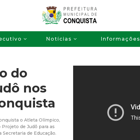
Pular
para
o
P
conteúdo
ecutivo
Notícias
Informaçõe
principal
r
e
o do
f
udô nos
e
Conquista
i
t
nquista o Atleta Olímpico,
 Projeto de Judô para as
u
a Secretaria de Educação.