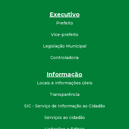
d
Executivo
e
Prefeito
Vice-prefeito
C
Legislação Municipal
o
Controladoria
n
Informação
q
Locais e informações úteis
u
Transparência
i
SIC - Serviço de Informação ao Cidadão
Serviços ao cidadão
s
Licitações e Editais