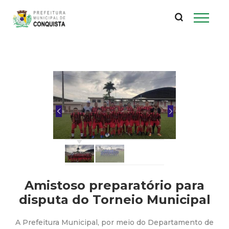
P
Pular
para
r
o
conteúdo
e
principal
f
e
i
t
u
Amistoso preparatório para
disputa do Torneio Municipal
r
A Prefeitura Municipal, por meio do Departamento de