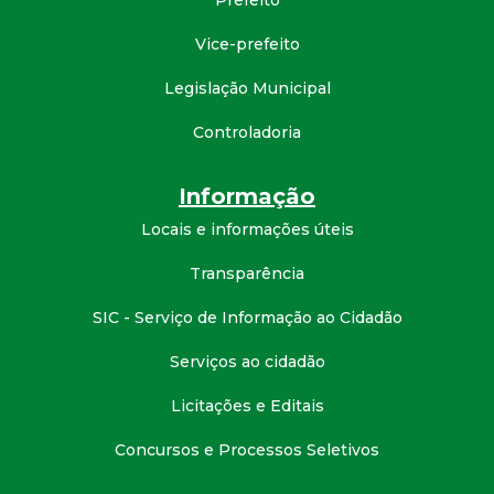
Prefeito
d
Vice-prefeito
e
Legislação Municipal
C
Controladoria
o
Informação
Locais e informações úteis
n
Transparência
q
SIC - Serviço de Informação ao Cidadão
u
Serviços ao cidadão
i
Licitações e Editais
s
Concursos e Processos Seletivos