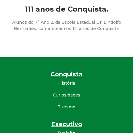
a
111 anos de Conquista.
M
Alunos do 7° Ano 2, da Escola Estadual Dr. Lindolfo
u
Bernardes, comemoram os 111 anos de Conquista.
n
i
c
Conquista
i
História
Curiosidades
p
Turismo
a
Executivo
l