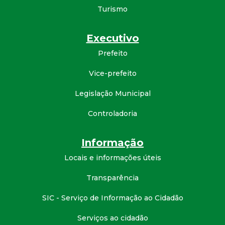
Turismo
d
e
Executivo
Prefeito
C
Vice-prefeito
o
Legislação Municipal
n
Controladoria
q
Informação
u
Locais e informações úteis
Transparência
i
SIC - Serviço de Informação ao Cidadão
s
Serviços ao cidadão