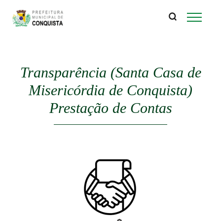
P
Pular
para
r
o
conteúdo
e
principal
Transparência (Santa Casa de
f
Misericórdia de Conquista)
e
Prestação de Contas
i
t
u
r