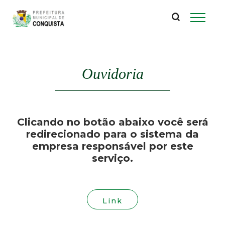
P
Pular
para
r
o
conteúdo
e
principal
Ouvidoria
f
e
Clicando no botão abaixo você será
i
redirecionado para o sistema da
empresa responsável por este
t
serviço.
u
r
Link