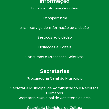
Informação
d
Locais e informações úteis
e
Transparência
SIC - Serviço de Informação ao Cidadão
C
Serviços ao cidadão
o
Licitações e Editais
n
Concursos e Processos Seletivos
q
Secretarias
u
Procuradoria Geral do Município
i
Secretaria Municipal de Administração e Recursos
Humanos
Secretaria Municipal de Assistência Social
s
Secretaria Municipal de Cultura