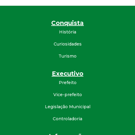
a
M
Conquista
u
História
n
Curiosidades
i
Turismo
c
Executivo
Prefeito
i
Vice-prefeito
p
Legislação Municipal
a
Controladoria
l