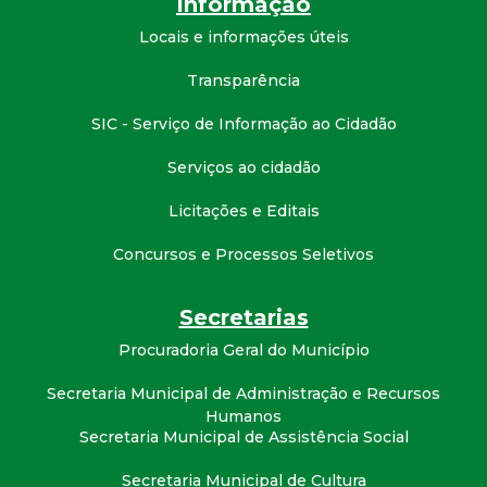
Informação
d
Locais e informações úteis
e
Transparência
SIC - Serviço de Informação ao Cidadão
C
Serviços ao cidadão
o
Licitações e Editais
n
Concursos e Processos Seletivos
q
Secretarias
u
Procuradoria Geral do Município
i
Secretaria Municipal de Administração e Recursos
Humanos
Secretaria Municipal de Assistência Social
s
Secretaria Municipal de Cultura