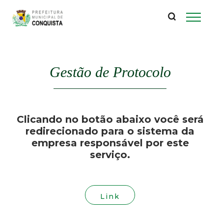
P
Pular
para
r
o
conteúdo
e
principal
Gestão de Protocolo
f
e
Clicando no botão abaixo você será
i
redirecionado para o sistema da
empresa responsável por este
t
serviço.
u
r
Link